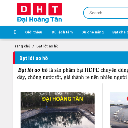
Giới thiệu
Dù lệch tâm
Dù che nắng
Bạt che 
Trang chủ
Bạt lót ao hồ
Bạt lót ao hồ
Bạt lót ao hồ
là sản phẩm bạt HDPE chuyên dùng c
dày, chống nước tốt, giá thành re nên nhiều ngườ