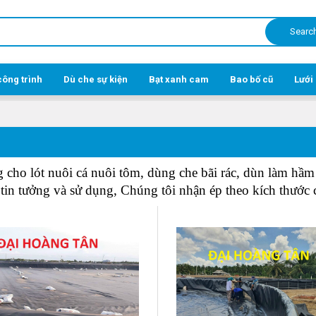
Searc
công trình
Dù che sự kiện
Bạt xanh cam
Bao bố cũ
Lưới
ho lót nuôi cá nuôi tôm, dùng che bãi rác, dùn làm hầm b
i tin tưởng và sử dụng, Chúng tôi nhận ép theo kích thướ