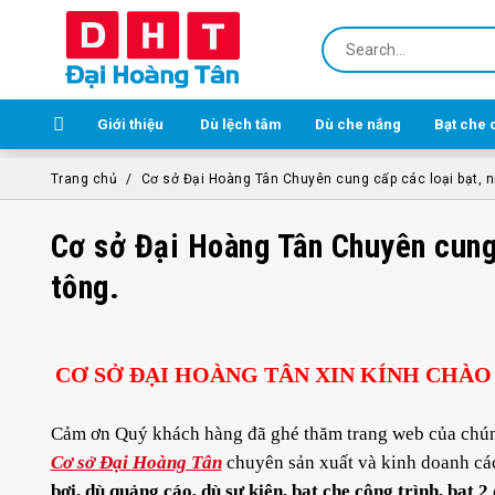
Giới thiệu
Dù lệch tâm
Dù che nắng
Bạt che 
Trang chủ
Cơ sở Đại Hoàng Tân Chuyên cung cấp các loại bạt, ni
Cơ sở Đại Hoàng Tân Chuyên cung 
tông.
CƠ SỞ ĐẠI HOÀNG TÂN XIN KÍNH CHÀ
Cảm ơn Quý khách hàng đã ghé thăm trang web của chún
Cơ sở Đại Hoàng Tân
chuyên sản xuất và kinh doanh cá
bơi, dù quảng cáo, dù sự kiện, bạt che công trình, bạt 2 