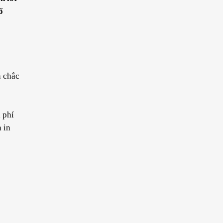
ố
n chắc
 phí
 in