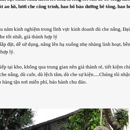
 lót ao hồ, lưới che công trình, bao bố bảo dưỡng bê tông, bao b
ều năm kinh nghiệm trong lĩnh vực kinh doanh dù che nắng, Đại
 tốt nhất, giá thành hợp lý
ắp đặt, dễ sử dụng, nâng lên hạ xuống nhẹ nhàng linh hoạt, bề
 hợp lý.
ếp tại kho, không qua trung gian nên giá thành rẻ, tiết kiệm chi
he nắng, dù cafe, dù lệch tâm, dù che sự kiện.....Chúng tôi nhận
 hàng tận nơi miễn phí, bảo hành chu đáo.