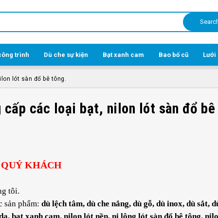
Searc
công trình
Dù che sự kiện
Bạt xanh cam
Bao bố cũ
Lưới
lon lót sàn đổ bê tông.
cấp các loại bạt, nilon lót sàn đổ bê
O QUÝ KHÁCH
g tôi.
c sản phẩm:
dù lệch tâm, dù che nắng, dù gỗ, dù inox, dù sắt, d
da, bạt xanh cam, nilon lót nền, ni lông lót sàn đổ bê tông, nilo