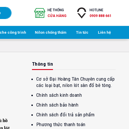
HỆ THỐNG
HOTLINE
h
CỬA HÀNG
0909 888 661
 che công trình
Nilon chống thấm
Tin tức
Liên hệ
Thông tin
Cơ sở Đại Hoàng Tân Chuyên cung cấp
các loại bạt, nilon lót sàn đổ bê tông.
Chính sách kinh doanh
Chính sách bảo hành
Chính sách đổi trả sản phẩm
ù hồ
Phương thức thanh toán
n lót