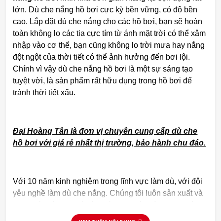
lớn. Dù che nắng hồ bơi cực kỳ bền vững, có độ bền
cao. Lắp đặt dù che nắng cho các hồ bơi, bạn sẽ hoàn
toàn không lo các tia cực tím từ ánh mặt trời có thể xâm
nhập vào cơ thể, bạn cũng không lo trời mưa hay nắng
đột ngột của thời tiết có thể ảnh hưởng đến bơi lội.
Chính vì vậy dù che nắng hồ bơi là một sự sáng tạo
tuyệt vời, là sản phẩm rất hữu dụng trong hồ bơi để
tránh thời tiết xấu.
Đại Hoàng Tân là đơn vị chuyên cung cấp dù che
hồ bơi với giá rẻ nhất thị trường, bảo hành chu đáo.
Với 10 năm kinh nghiệm trong lĩnh vực làm dù, với đội
yêu nghề làm dù che nắng. Chúng tôi luôn sản xuất và
cung cấp các loại dù tốt nhất cho quý khách hang và
mong muốn mang đến khách hàng những sản phẩm dù