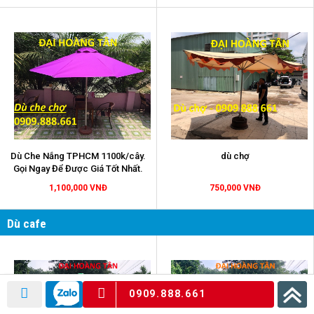
Dù Che Nắng TPHCM 1100k/cây.
dù chợ
Gọi Ngay Để Được Giá Tốt Nhất.
1,100,000 VNĐ
750,000 VNĐ
Dù cafe
0909.888.661